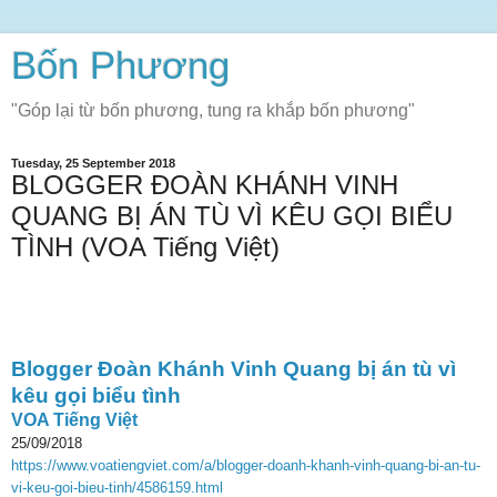
Bốn Phương
"Góp lại từ bốn phương, tung ra khắp bốn phương"
Tuesday, 25 September 2018
BLOGGER ĐOÀN KHÁNH VINH
QUANG BỊ ÁN TÙ VÌ KÊU GỌI BIỂU
TÌNH (VOA Tiếng Việt)
Blogger Đoàn Khánh Vinh Quang bị án tù vì
kêu gọi biểu tình
VOA Tiếng Việt
25/09/2018
https://www.voatiengviet.com/a/blogger-doanh-khanh-vinh-quang-bi-an-tu-
vi-keu-goi-bieu-tinh/4586159.html