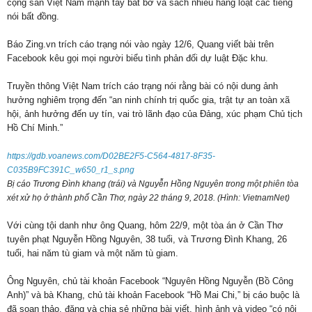
cộng sản Việt Nam mạnh tay bắt bớ và sách nhiễu hàng loạt các tiếng
nói bất đồng.
Báo Zing.vn trích cáo trạng nói vào ngày 12/6, Quang viết bài trên
Facebook kêu gọi mọi người biểu tình phản đối dự luật Đặc khu.
Truyền thông Việt Nam trích cáo trạng nói rằng bài có nội dung ảnh
hưởng nghiêm trọng đến “an ninh chính trị quốc gia, trật tự an toàn xã
hội, ảnh hưởng đến uy tín, vai trò lãnh đạo của Đảng, xúc phạm Chủ tịch
Hồ Chí Minh.”
https://gdb.voanews.com/D02BE2F5-C564-4817-8F35-
C035B9FC391C_w650_r1_s.png
Bị cáo Trương Đình khang (trái) và Nguyễn Hồng Nguyên trong một phiên tòa
xét xử họ ở thành phố Cần Thơ, ngày 22 tháng 9, 2018. (Hình: VietnamNet)
Với cùng tội danh như ông Quang, hôm 22/9, một tòa án ở Cần Thơ
tuyên phạt Nguyễn Hồng Nguyên, 38 tuổi, và Trương Đình Khang, 26
tuổi, hai năm tù giam và một năm tù giam.
Ông Nguyên, chủ tài khoản Facebook “Nguyên Hồng Nguyễn (Bồ Công
Anh)” và bà Khang, chủ tài khoản Facebook “Hồ Mai Chi,” bị cáo buộc là
đã soạn thảo, đăng và chia sẻ những bài viết, hình ảnh và video “có nội