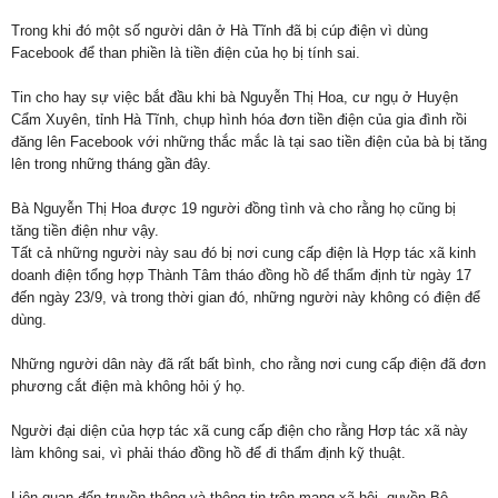
Trong khi đó một số người dân ở Hà Tĩnh đã bị cúp điện vì dùng
Facebook để than phiền là tiền điện của họ bị tính sai.
Tin cho hay sự việc bắt đầu khi bà Nguyễn Thị Hoa, cư ngụ ở Huyện
Cẩm Xuyên, tỉnh Hà Tĩnh, chụp hình hóa đơn tiền điện của gia đình rồi
đăng lên Facebook với những thắc mắc là tại sao tiền điện của bà bị tăng
lên trong những tháng gần đây.
Bà Nguyễn Thị Hoa được 19 người đồng tình và cho rằng họ cũng bị
tăng tiền điện như vậy.
Tất cả những người này sau đó bị nơi cung cấp điện là Hợp tác xã kinh
doanh điện tổng hợp Thành Tâm tháo đồng hồ để thẩm định từ ngày 17
đến ngày 23/9, và trong thời gian đó, những người này không có điện để
dùng.
Những người dân này đã rất bất bình, cho rằng nơi cung cấp điện đã đơn
phương cắt điện mà không hỏi ý họ.
Người đại diện của hợp tác xã cung cấp điện cho rằng Hơp tác xã này
làm không sai, vì phải tháo đồng hồ để đi thẩm định kỹ thuật.
Liên quan đến truyền thông và thông tin trên mạng xã hội, quyền Bộ