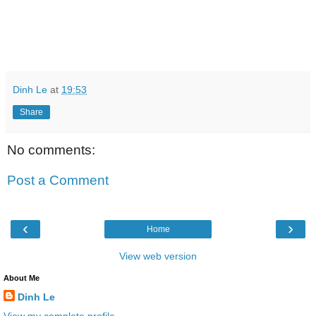
Dinh Le
at
19:53
Share
No comments:
Post a Comment
‹
›
Home
View web version
About Me
Dinh Le
View my complete profile