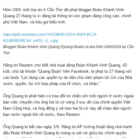
Hôm 24/9, một tòa án ở Cần Thơ đã phạt blogger Đoàn Khánh Vinh
Quang 27 tháng tù vì đăng tải thông tin xúc phạm đảng cộng sản, chính
phủ Việt Nam, và kêu gọi biểu tình.
https://gdb.voanews.com/7A37DBAD-032A-4AE4-BC19-
6D38F6E0BC4A_w650_r1_s.jpg
Blogger Đoàn Khánh Vinh Quang (Quang Đoàn) ra tòa hôm 24/9/2018 tại Cần
Thơ.
Hãng tin Reuters cho biết nhà hoạt động Đoàn Khánh Vinh Quang, 42
tuổi, chủ tài khoản “Quang Đoàn” trên Facebook, bị phạt tù 27 tháng với
cáo buộc “Lợi dụng các quyền tự do dân chủ xâm phạm lợi ích của Nhà
nước, quyền, lợi ích hợp pháp của tổ chức, cá nhân.”
Ông Quang bị phát hiện có trao đổi tin nhắn với một người ở nước ngoài
bàn việc chuyển cho ông hai lá cờ vàng 3 sọc đỏ của chính quyền Việt
Nam Cộng Hoà, và ông đồng ý sẽ treo hai lá cờ này để chào đón người
bạn nước ngoài khi về nước, theo Reuters.
Ông Quang bị bắt vào ngày 1/9. Hãng tin AP tường thuật rằng nhà tranh
đấu Đoàn Khánh Vinh Quang bị mang ra xét xử giữa lúc chính quyền