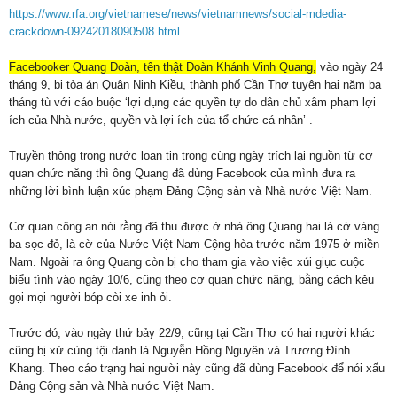
https://www.rfa.org/vietnamese/news/vietnamnews/social-mdedia-
crackdown-09242018090508.html
Facebooker Quang Đoàn, tên thật Đoàn Khánh Vinh Quang,
vào ngày 24
tháng 9, bị tòa án Quận Ninh Kiều, thành phố Cần Thơ tuyên hai năm ba
tháng tù với cáo buộc ‘lợi dụng các quyền tự do dân chủ xâm phạm lợi
ích của Nhà nước, quyền và lợi ích của tổ chức cá nhân’ .
Truyền thông trong nước loan tin trong cùng ngày trích lại nguồn từ cơ
quan chức năng thì ông Quang đã dùng Facebook của mình đưa ra
những lời bình luận xúc phạm Đảng Cộng sản và Nhà nước Việt Nam.
Cơ quan công an nói rằng đã thu được ở nhà ông Quang hai lá cờ vàng
ba sọc đỏ, là cờ của Nước Việt Nam Cộng hòa trước năm 1975 ở miền
Nam. Ngoài ra ông Quang còn bị cho tham gia vào việc xúi giục cuộc
biểu tình vào ngày 10/6, cũng theo cơ quan chức năng, bằng cách kêu
gọi mọi người bóp còi xe inh ỏi.
Trước đó, vào ngày thứ bảy 22/9, cũng tại Cần Thơ có hai người khác
cũng bị xử cùng tội danh là Nguyễn Hồng Nguyên và Trương Đình
Khang. Theo cáo trạng hai người này cũng đã dùng Facebook để nói xấu
Đảng Cộng sản và Nhà nước Việt Nam.