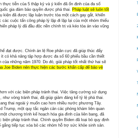
h thực tiễn của 5 thập kỷ và ý kiến
đã
ổn định của đa số
 quốc gia đảm bảo quyền được phá thai.
Pháp luật sẽ luôn tốt
Vụ kiện đã được lập luận trước tòa một cách gay gắt, khiến
các cuộc tấn công pháp lý lặp đi lặp lại của một nhóm thiểu
iến pháp lý đã đầu độc nền chính trị và kéo tòa án vào vũng
 thể đạt được. Chính án lệ Roe phân cực đã giúp thúc đẩy
ít có khả năng tập hợp được đa số 60 phiếu bầu cần thiết
n của những năm 1970. Do đó, giải pháp tốt nhất thứ hai sẽ
a Joe Biden nên thực hiện các bước khẩn cấp để bảo vệ
t hơn với các biện pháp tránh thai. Việc tăng cường sử dụng
 như vòng tránh thai, đã giúp giảm đáng kể tỷ lệ phá thai.
 mang thai ngoài ý muốn cao hơn nhiều nước phương Tây.
ld Trump, một quy tắc ngăn cản các phòng khám liên quan
, một chương trình kế hoạch hóa gia đình của liên bang, đã
biện pháp tránh thai. Chính quyền Biden đã loại bỏ quy định
 gắng tiếp tục xóa bỏ các nhóm hỗ trợ sức khỏe sinh sản.