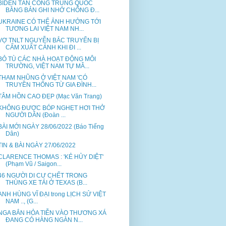
BIDEN TẤN CÔNG TRUNG QUỐC
BẰNG BẢN GHI NHỚ CHỐNG Đ...
UKRAINE CÓ THỂ ẢNH HƯỞNG TỚI
TƯƠNG LAI VIỆT NAM NH...
VỢ TNLT NGUYỄN BẮC TRUYỂN BỊ
CẤM XUẤT CẢNH KHI ĐI ...
BỎ TÙ CÁC NHÀ HOẠT ĐỘNG MÔI
TRƯỜNG, VIỆT NAM TỰ MÂ...
THAM NHŨNG Ở VIỆT NAM 'CÓ
TRUYỀN THỐNG TỪ GIA ĐÌNH...
TÂM HỒN CAO ĐẸP (Mạc Văn Trang)
KHÔNG ĐƯỢC BÓP NGHẸT HƠI THỞ
NGƯỜI DÂN (Đoàn ...
BÀI MỚI NGÀY 28/06/2022 (Báo Tiếng
Dân)
TIN & BÀI NGÀY 27/06/2022
CLARENCE THOMAS : 'KẺ HỦY DIỆT'
(Phạm Vũ / Saigon...
46 NGƯỜI DI CƯ CHẾT TRONG
THÙNG XE TẢI Ở TEXAS (B...
ANH HÙNG VĨ ĐẠI trong LỊCH SỬ VIỆT
NAM .., (G...
NGA BẮN HỎA TIỄN VÀO THƯƠNG XÁ
ĐANG CÓ HÀNG NGÀN N...