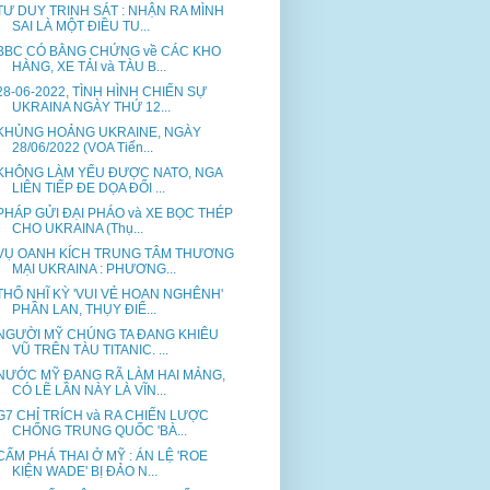
TƯ DUY TRINH SÁT : NHẬN RA MÌNH
SAI LÀ MỘT ĐIỀU TU...
BBC CÓ BẰNG CHỨNG về CÁC KHO
HÀNG, XE TẢI và TÀU B...
28-06-2022, TÌNH HÌNH CHIẾN SỰ
UKRAINA NGÀY THỨ 12...
KHỦNG HOẢNG UKRAINE, NGÀY
28/06/2022 (VOA Tiến...
KHÔNG LÀM YẾU ĐƯỢC NATO, NGA
LIÊN TIẾP ĐE DỌA ĐỐI ...
PHÁP GỬI ĐẠI PHÁO và XE BỌC THÉP
CHO UKRAINA (Thụ...
VỤ OANH KÍCH TRUNG TÂM THƯƠNG
MẠI UKRAINA : PHƯƠNG...
THỔ NHĨ KỲ 'VUI VẺ HOAN NGHÊNH'
PHẦN LAN, THỤY ĐIỂ...
NGƯỜI MỸ CHÚNG TA ĐANG KHIÊU
VŨ TRÊN TÀU TITANIC. ...
NƯỚC MỸ ĐANG RÃ LÀM HAI MẢNG,
CÓ LẼ LẦN NÀY LÀ VĨN...
G7 CHỈ TRÍCH và RA CHIẾN LƯỢC
CHỐNG TRUNG QUỐC 'BÀ...
CẤM PHÁ THAI Ở MỸ : ÁN LỆ 'ROE
KIỆN WADE' BỊ ĐẢO N...