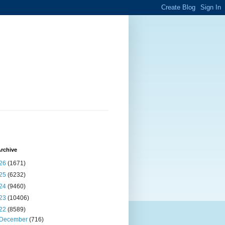
rchive
26
(1671)
25
(6232)
24
(9460)
23
(10406)
22
(8589)
December
(716)