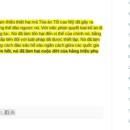
m thiểu thiệt hại mà Tòa án Tối cao Mỹ đã gây ra
g thể đảo ngược nó. Với việc phán quyết loại bỏ án lệ
g lúc. Nó đã làm tổn hại đến vị thế của chính nó, bằng
 tiến đối với luật pháp đã được thiết lập. Nó đã làm
ằng cách đào sâu hố sâu ngăn cách giữa các quốc gia
n hết, nó đã làm hại cuộc đời của hàng triệu phụ