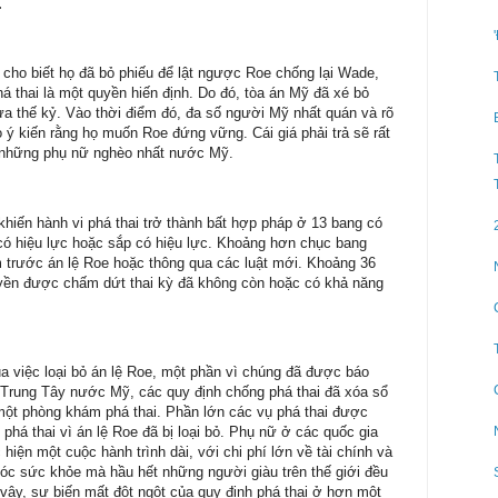
.
 cho biết họ đã bỏ phiếu để lật ngược Roe chống lại Wade,
 thai là một quyền hiến định. Do đó, tòa án Mỹ đã xé bỏ
a thế kỷ. Vào thời điểm đó, đa số người Mỹ nhất quán và rõ
ò ý kiến
rằng họ muốn Roe đứng vững. Cái giá phải trả sẽ rất
i những phụ nữ nghèo nhất nước Mỹ.
 khiến hành vi phá thai trở thành bất hợp pháp ở 13 bang có
g có hiệu lực hoặc sắp có hiệu lực. Khoảng hơn chục bang
m trước án lệ Roe hoặc thông qua các luật mới. Khoảng 36
yền được chấm dứt thai kỳ đã không còn hoặc có khả năng
a việc loại bỏ án lệ Roe, một phần vì chúng đã được báo
Trung Tây nước Mỹ, các quy định chống phá thai đã xóa sổ
i một phòng khám phá thai. Phần lớn các vụ phá thai được
phá thai vì án lệ Roe đã bị loại bỏ. Phụ nữ ở các quốc gia
hiện một cuộc hành trình dài, với chi phí lớn về tài chính và
óc sức khỏe mà hầu hết những người giàu trên thế giới đều
vậy, sự biến mất đột ngột của quy định phá thai ở hơn một