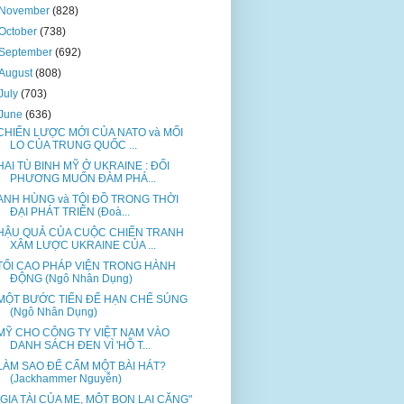
November
(828)
October
(738)
September
(692)
August
(808)
July
(703)
June
(636)
CHIẾN LƯỢC MỚI CỦA NATO và MỐI
LO CỦA TRUNG QUỐC ...
HAI TÙ BINH MỸ Ở UKRAINE : ĐỐI
PHƯƠNG MUỐN ĐÀM PHÁ...
ANH HÙNG và TỘI ĐỒ TRONG THỜI
ĐẠI PHÁT TRIỂN (Đoà...
HẬU QUẢ CỦA CUỘC CHIẾN TRANH
XÂM LƯỢC UKRAINE CỦA ...
TỐI CAO PHÁP VIỆN TRONG HÀNH
ĐỘNG (Ngô Nhân Dụng)
MỘT BƯỚC TIẾN ĐỂ HẠN CHẾ SÚNG
(Ngô Nhân Dụng)
MỸ CHO CÔNG TY VIỆT NAM VÀO
DANH SÁCH ĐEN VÌ 'HỖ T...
LÀM SAO ĐỂ CẤM MỘT BÀI HÁT?
(Jackhammer Nguyễn)
"GIA TÀI CỦA MẸ, MỘT BỌN LAI CĂNG"