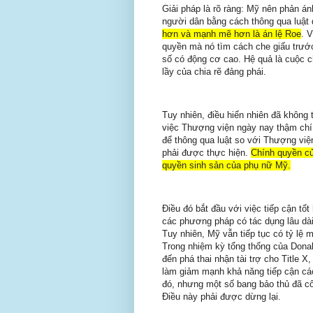
Giải pháp là rõ ràng: Mỹ nên phản án
người dân bằng cách thông qua luật
hơn và mạnh mẽ hơn là án lệ Roe
. 
quyền mà nó tìm cách che giấu trước 
số có động cơ cao. Hệ quả là cuộc ch
lầy của chia rẽ đảng phái.
Tuy nhiên, điều hiển nhiên đã không
việc Thượng viện ngày nay thậm chí 
để thông qua luật so với Thượng việ
phải được thực hiện.
Chính quyền củ
quyền sinh sản của phụ nữ Mỹ.
Điều đó bắt đầu với việc tiếp cận tố
các phương pháp có tác dụng lâu dài,
Tuy nhiên, Mỹ vẫn tiếp tục có tỷ lệ
Trong nhiệm kỳ tổng thống của Dona
đến phá thai nhận tài trợ cho Title X
làm giảm mạnh khả năng tiếp cận các 
đó, nhưng một số bang bảo thủ đã cố
Điều này phải được dừng lại.