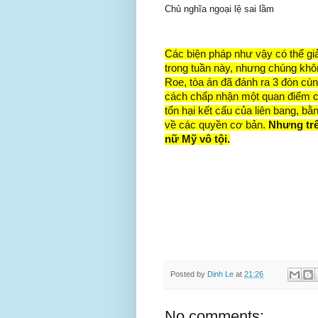
Chủ nghĩa ngoại lệ sai lầm
Các biện pháp như vậy có thể giả
trong tuần này, nhưng chúng khôn
Roe, tòa án đã đánh ra 3 đòn cùn
cách chấp nhận một quan điểm cấp
tổn hại kết cấu của liên bang, b
về các quyền cơ bản.
Nhưng trê
nữ Mỹ vô tội.
Posted by
Dinh Le
at
21:26
No comments: