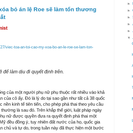
►
 xóa bỏ án lệ Roe sẽ làm tổn thương
►
ất
►
►
ist
►
▼
27/viec-toa-an-toi-cao-my-xoa-bo-an-le-roe-se-lam-ton-
ể làm dịu đi quyết định trên.
ng của một người phụ nữ phụ thuộc rất nhiều vào khả
 của cô ấy. Đó là lý do tại sao gần như tất cả 38 quốc
c nền kinh tế tiên tiến, cho phép phá thai theo yêu cầu
 thường là sau đó. Trên khắp thế giới, luật pháp ngày
hụ nữ được quyền đưa ra quyết định phá thai một
Mỹ đều đồng ý, tuy nhiên đất nước của họ, quốc gia
n chủ và tự do, trong tuần này đã thực hiện một bước