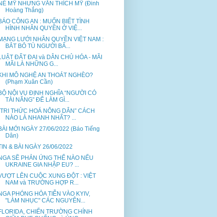
NÉ MỸ NHƯNG VẪN THÍCH MỸ (Đinh
Hoàng Thắng)
BÁO CÔNG AN : MUỐN BIẾT TÌNH
HÌNH NHÂN QUYỀN Ở VIỆ...
MẠNG LƯỚI NHÂN QUYỀN VIỆT NAM :
BẮT BỎ TÙ NGƯỜI BẤ...
LUẬT ĐẤT ĐAI và DÂN CHỦ HÓA - MÃI
MÃI LÀ NHỮNG G...
KHI MÔ NGHỆ AN THOÁT NGHÈO?
(Phạm Xuân Cần)
BỘ NỘI VỤ ĐỊNH NGHĨA “NGƯỜI CÓ
TÀI NĂNG” ĐỂ LÀM GÌ...
“TRI THỨC HOÁ NÔNG DÂN” CÁCH
NÀO LÀ NHANH NHẤT? ...
BÀI MỚI NGÀY 27/06/2022 (Báo Tiếng
Dân)
TIN & BÀI NGÀY 26/06/2022
NGA SẼ PHẢN ỨNG THẾ NÀO NẾU
UKRAINE GIA NHẬP EU? ...
VƯỢT LÊN CUỘC XUNG ĐỘT : VIỆT
NAM và TRƯỜNG HỢP R...
NGA PHÓNG HỎA TIỄN VÀO KYIV,
"LÀM NHỤC" CÁC NGUYÊN...
FLORIDA, CHIẾN TRƯỜNG CHÍNH