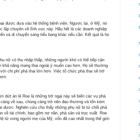
hai được đưa vào hệ thống bệnh viện. Ngược lại, ở Mỹ, nó
 lập chuyên về lĩnh vực này. Hầu hết là các doanh nghiệp
riển và di chuyển sang tiểu bang khác nếu cần. Kết quả là họ
hụ nữ có thu nhập thấp, những người khó có thể tiếp cận
n khả năng mang thai ngoài ý muốn cao hơn. Họ sẽ thường
ới chi phí phá thai lớn hơn. Việc tổ chức phá thai sẽ trở
hơn.
ấm dứt án lệ Roe là những trở ngại này sẽ biến các vụ phá
à càng về sau, chúng càng trở nên đau thương và tốn kém
ai được. Nghiên cứu cho thấy những phụ nữ bị từ chối phá
ăn về tài chính, bao gồm nợ nần, phá sản và trục xuất. Roe
 lệ tử vong người mẹ của Mỹ, vốn đã cao nhất trong thế giới