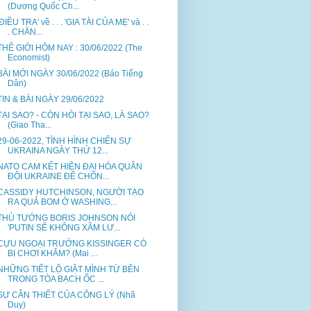
(Dương Quốc Ch...
'ĐIỀU TRA' về . . . 'GIA TÀI CỦA MẸ' và . .
. CHẲN...
THẾ GIỚI HÔM NAY : 30/06/2022 (The
Economist)
BÀI MỚI NGÀY 30/06/2022 (Báo Tiếng
Dân)
TIN & BÀI NGÀY 29/06/2022
TẠI SAO? - CÒN HỎI TẠI SAO, LÀ SAO?
(Giao Tha...
29-06-2022, TÌNH HÌNH CHIẾN SỰ
UKRAINA NGÀY THỨ 12...
NATO CAM KẾT HIỆN ĐẠI HÓA QUÂN
ĐỘI UKRAINE ĐỂ CHỐN...
CASSIDY HUTCHINSON, NGƯỜI TẠO
RA QUẢ BOM Ở WASHING...
THỦ TƯỚNG BORIS JOHNSON NÓI
'PUTIN SẼ KHÔNG XÂM LƯ...
CỰU NGOẠI TRƯỞNG KISSINGER CÓ
BỊ CHƠI KHĂM? (Mai ...
NHỮNG TIẾT LỘ GIẬT MÌNH TỪ BÊN
TRONG TÒA BẠCH ỐC ...
SỰ CẦN THIẾT CỦA CÔNG LÝ (Nhã
Duy)