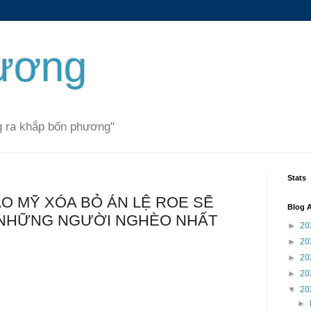
hương
ng ra khắp bốn phương"
Stats
AO MỸ XÓA BỎ ÁN LỆ ROE SẼ
Blog A
NHỮNG NGƯỜI NGHÈO NHẤT
►
20
►
20
►
20
►
20
▼
20
►