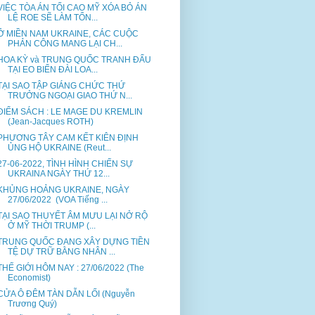
VIỆC TÒA ÁN TỐI CAO MỸ XÓA BỎ ÁN
LỆ ROE SẼ LÀM TỔN...
Ở MIỀN NAM UKRAINE, CÁC CUỘC
PHẢN CÔNG MANG LẠI CH...
HOA KỲ và TRUNG QUỐC TRANH ĐẤU
TẠI EO BIỂN ĐÀI LOA...
TẠI SAO TẬP GIÁNG CHỨC THỨ
TRƯỞNG NGOẠI GIAO THỨ N...
ĐIỂM SÁCH : LE MAGE DU KREMLIN
(Jean-Jacques ROTH)
PHƯƠNG TÂY CAM KẾT KIÊN ĐỊNH
ỦNG HỘ UKRAINE (Reut...
27-06-2022, TÌNH HÌNH CHIẾN SỰ
UKRAINA NGÀY THỨ 12...
KHỦNG HOẢNG UKRAINE, NGÀY
27/06/2022 (VOA Tiếng ...
TẠI SAO THUYẾT ÂM MƯU LẠI NỞ RỘ
Ở MỸ THỜI TRUMP (...
TRUNG QUỐC ĐANG XÂY DỰNG TIỀN
TỆ DỰ TRỮ BẰNG NHÂN ...
THẾ GIỚI HÔM NAY : 27/06/2022 (The
Economist)
CỬA Ô ĐÊM TÀN DẪN LỐI (Nguyễn
Trương Quý)