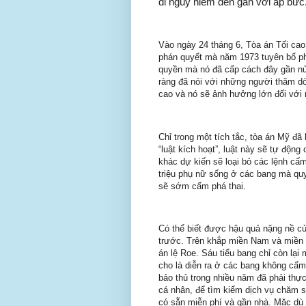
đi nguy hiểm đến gần với áp bức
Vào ngày 24 tháng 6, Tòa án Tối cao
phán quyết mà năm 1973 tuyên bố phá
quyền mà nó đã cấp cách đây gần nử
ràng đã nói với những người thăm d
cao và nó sẽ ảnh hưởng lớn đối vớ
Chỉ trong một tích tắc, tòa án Mỹ đã
“luật kích hoạt”, luật này sẽ tự độn
khác dự kiến
sẽ loại bỏ các lệnh cấ
triệu phụ nữ sống ở các bang mà qu
sẽ sớm cấm phá thai.
Có thể biết được hậu quả nặng nề củ
trước. Trên khắp miền Nam và miền 
án lệ Roe. Sáu tiểu bang chỉ còn lạ
cho là diễn ra ở các bang không cấm 
bảo thủ trong nhiều năm đã phải thực 
cá nhân, để tìm kiếm dịch vụ chăm s
có sẵn miễn phí và gần nhà. Mặc dù 