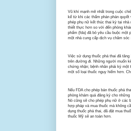
Vũ khí mạnh mẽ nhất trong cuộc chiến
kể từ khi các thẩm phán phán quyết v
phép phụ nữ kết thúc thai kỳ tại nhà
thiết thực hơn so với đến phòng k
phẩm (fda) đã bỏ yêu cầu buộc một ph
một nhà cung cấp dịch vụ chăm sóc
Việc sử dụng thuốc phá thai đã tăng 
trên đường đi. Những người muốn kê
chứng nhận; bệnh nhân phải ký một 
một số loại thuốc nguy hiểm hơn. Chú
Nếu FDA cho phép bán thuốc phá thai
phòng khám quá đăng ký cho những p
Nó cũng sẽ cho phép phụ nữ ở các b
hợp pháp và mua thuốc mà không cần
dụng thuốc phá thai, đã đặt mua thu
thuốc Mỹ sẽ an toàn hơn.