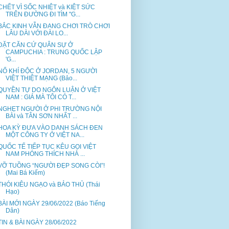
CHẾT VÌ SỐC NHIỆT và KIỆT SỨC
TRÊN ĐƯỜNG ĐI TÌM "G...
BẮC KINH VẪN ĐANG CHƠI TRÒ CHƠI
LÂU DÀI VỚI ĐÀI LO...
ĐẶT CĂN CỨ QUÂN SỰ Ở
CAMPUCHIA : TRUNG QUỐC LẬP
'G...
NỔ KHÍ ĐỘC Ở JORDAN, 5 NGƯỜI
VIỆT THIỆT MẠNG (Bảo...
QUYỀN TỰ DO NGÔN LUẬN Ở VIỆT
NAM : GIÁ MÀ TÔI CÓ T...
NGHẸT NGƯỜI Ở PHI TRƯỜNG NỘI
BÀI và TÂN SƠN NHẤT ...
HOA KỲ ĐƯA VÀO DANH SÁCH ĐEN
MỘT CÔNG TY Ở VIỆT NA...
QUỐC TẾ TIẾP TỤC KÊU GỌI VIỆT
NAM PHÓNG THÍCH NHÀ ...
VỠ TUỒNG “NGƯỜI ĐẸP SONG CÒI”!
(Mai Bá Kiếm)
THÓI KIÊU NGẠO và BẢO THỦ (Thái
Hạo)
BÀI MỚI NGÀY 29/06/2022 (Báo Tiếng
Dân)
TIN & BÀI NGÀY 28/06/2022