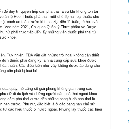
 để duy trì quyền tiếp cận phá thai là vũ khí không tồn tại
ề án lệ Roe. Thuốc phá thai, một chế độ hai loại thuốc cho
 một cách an toàn trước khi thai đạt đến 11 tuần, rẻ hơn và
hám. Vào năm 2021, Cơ quan Quản lý Thực phẩm và Dược
ụ nữ phải trực tiếp đến lấy những viên thuốc phá thai từ
 sức khỏe.
lên. Tuy nhiên, FDA vẫn đặt những trở ngại không cần thiết
 đơn thuốc phải đăng ký là nhà cung cấp sức khỏe được
thỏa thuận. Các điều kiện như vậy không được áp dụng cho
ng cần phải bị loại bỏ.
 qua quầy, nó cũng sẽ giải phóng không gian trong các
hụ nữ đi du lịch và những người cần phá thai ngoại khoa.
ang cấm phá thai được đến những bang ở đó phá thai là
 hẹn trước. Phụ nữ, đặc biệt là ở các bang hạn chế sử
ốc từ các hiệu thuốc ở nước ngoài. Nhưng lấy thuốc các hiệu