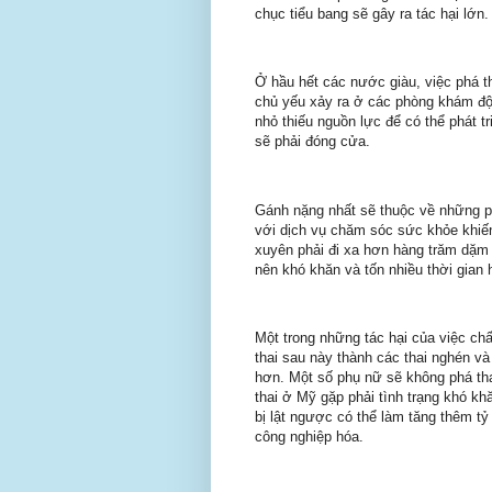
chục tiểu bang sẽ gây ra tác hại lớn.
Ở hầu hết các nước giàu, việc phá t
chủ yếu xảy ra ở các phòng khám độc
nhỏ thiếu nguồn lực để có thể phát t
sẽ phải đóng cửa.
Gánh nặng nhất sẽ thuộc về những p
với dịch vụ chăm sóc sức khỏe khiế
xuyên phải đi xa hơn hàng trăm dặm v
nên khó khăn và tốn nhiều thời gian 
Một trong những tác hại của việc ch
thai sau này thành các thai nghén v
hơn. Một số phụ nữ sẽ không phá th
thai ở Mỹ gặp phải tình trạng khó kh
bị lật ngược có thể làm tăng thêm tỷ
công nghiệp hóa.