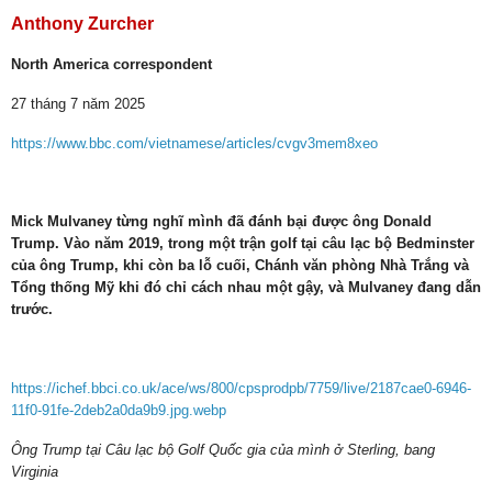
Anthony Zurcher
North America correspondent
27 tháng 7 năm 2025
https://www.bbc.com/vietnamese/articles/cvgv3mem8xeo
Mick Mulvaney từng nghĩ mình đã đánh bại được ông Donald
Trump. Vào năm 2019, trong một trận golf tại câu lạc bộ Bedminster
của ông Trump, khi còn ba lỗ cuối, Chánh văn phòng Nhà Trắng và
Tổng thống Mỹ khi đó chỉ cách nhau một gậy, và Mulvaney đang dẫn
trước.
https://ichef.bbci.co.uk/ace/ws/800/cpsprodpb/7759/live/2187cae0-6946-
11f0-91fe-2deb2a0da9b9.jpg.webp
Ông Trump tại Câu lạc bộ Golf Quốc gia của mình ở Sterling, bang
Virginia