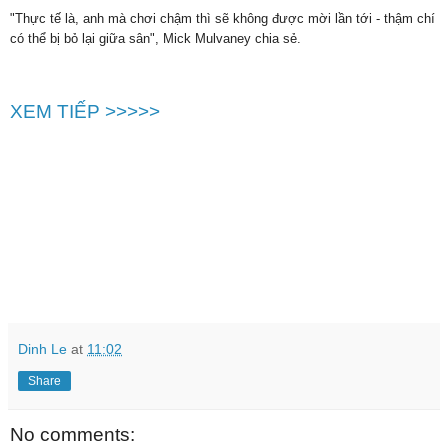
"Thực tế là, anh mà chơi chậm thì sẽ không được mời lần tới - thậm chí
có thể bị bỏ lại giữa sân", Mick Mulvaney chia sẻ.
XEM TIẾP >>>>>
Dinh Le
at
11:02
Share
No comments: