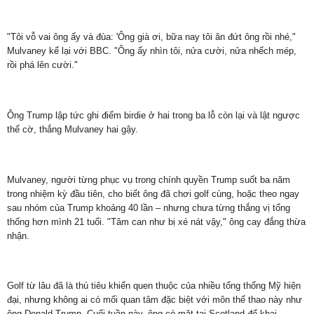
"Tôi vỗ vai ông ấy và đùa: 'Ông già ơi, bữa nay tôi ăn đứt ông rồi nhé,"
Mulvaney kể lại với BBC. "Ông ấy nhìn tôi, nửa cười, nửa nhếch mép,
rồi phá lên cười."
Ông Trump lập tức ghi điểm birdie ở hai trong ba lỗ còn lại và lật ngược
thế cờ, thắng Mulvaney hai gậy.
Mulvaney, người từng phục vụ trong chính quyền Trump suốt ba năm
trong nhiệm kỳ đầu tiên, cho biết ông đã chơi golf cùng, hoặc theo ngay
sau nhóm của Trump khoảng 40 lần – nhưng chưa từng thắng vị tổng
thống hơn mình 21 tuổi. "Tâm can như bị xé nát vậy," ông cay đắng thừa
nhận.
Golf từ lâu đã là thú tiêu khiển quen thuộc của nhiều tổng thống Mỹ hiện
đại, nhưng không ai có mối quan tâm đặc biệt với môn thể thao này như
ông Donald Trump. Cuối tuần này, ông có mặt tại Scotland để khai