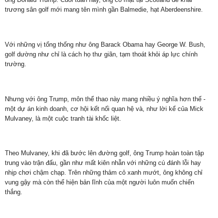
trương sân golf mới mang tên mình gần Balmedie, hạt Aberdeenshire.
Với những vị tổng thống như ông Barack Obama hay George W. Bush,
golf dường như chỉ là cách họ thư giãn, tạm thoát khỏi áp lực chính
trường.
Nhưng với ông Trump, môn thể thao này mang nhiều ý nghĩa hơn thế -
một dự án kinh doanh, cơ hội kết nối quan hệ và, như lời kể của Mick
Mulvaney, là một cuộc tranh tài khốc liệt.
Theo Mulvaney, khi đã bước lên đường golf, ông Trump hoàn toàn tập
trung vào trận đấu, gần như mất kiên nhẫn với những cú đánh lỗi hay
nhịp chơi chậm chạp. Trên những thảm cỏ xanh mướt, ông không chỉ
vung gậy mà còn thể hiện bản lĩnh của một người luôn muốn chiến
thắng.