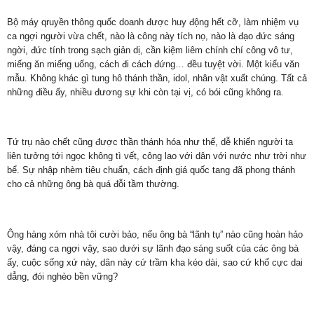
Bộ máy qruyền thông quốc doanh được huy động hết cỡ, làm nhiệm vụ
ca ngợi người vừa chết, nào là công này tích nọ, nào là đạo đức sáng
ngời, đức tính trong sạch giản dị, cần kiệm liêm chính chí công vô tư,
miếng ăn miếng uống, cách đi cách đứng… đều tuyệt vời. Một kiểu văn
mẫu. Không khác gì tung hô thánh thần, idol, nhân vật xuất chúng. Tất cả
những điều ấy, nhiều đương sự khi còn tại vị, có bói cũng không ra.
Tứ trụ nào chết cũng được thần thánh hóa như thế, dễ khiến người ta
liên tưởng tới ngọc không tì vết, công lao với dân với nước như trời như
bể. Sự nhập nhèm tiêu chuẩn, cách định giá quốc tang đã phong thánh
cho cả những ông bà quá đỗi tầm thường.
Ông hàng xóm nhà tôi cười bảo, nếu ông bà “lãnh tụ” nào cũng hoàn hảo
vậy, đáng ca ngợi vậy, sao dưới sự lãnh đạo sáng suốt của các ông bà
ấy, cuộc sống xứ này, dân này cứ trầm kha kéo dài, sao cứ khổ cực dai
dẳng, đói nghèo bền vững?