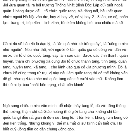
đòi đưa quan tài ra hội trường Thống Nhất (dinh Độc Lập cũ) tuốt ngoài
quận 1 bằng được để… tổ chức quốc tang. Và đáng nói, hầu hết quan
chức ngoài Hà Nội vào dự, bay đi bay về, có vị bay 2 - 3 lần, xe cộ, nhân
lực, trang trí, tiếp đón... linh đình, tốn kém không biết bao nhiêu mà kể.
Có ai đó sẽ bảo đó là đạo lý, là "ăn quả nhớ kẻ trồng cây", là "uống nước
nhớ nguồn". Nếu như thế, với người ở tầm quốc gia có công với dân với
nước thì tổ chức quốc tang, vậy làm sao cấm được các tỉnh thành, quận
huyện, thậm chí phường xã cũng đòi tổ chức thành tang, tỉnh tang, quận
tang, huyện tang, xã tang... cho lãnh đạo quá cố địa phương mình. Đó là
chưa kể cũng trong tứ trụ, vị này nếu làm quốc tang thì có thể không vấn
đề gì, nhưng đứa khác mà quốc tang dân sẽ cười vào mũi. Không làm
thì có ai lại bảo "nhất bên trọng, nhất bên khinh".
Ngó sang nhiều nước văn minh, dễ nhận thấy tang lễ, dù với tổng thống,
thủ tướng, thậm chí cả Giáo hoàng (thế giới tang chứ không chỉ tầm
quốc tang) đều rất giản dị đơn sơ, lặng lẽ, ít tốn kém, không rùm beng cờ
đèn kèn trống. Nhưng không vì thế mà mất đi sự kính cẩn biết ơn. Họ
biết quý đồng tiền do dân chúng đóng góp.