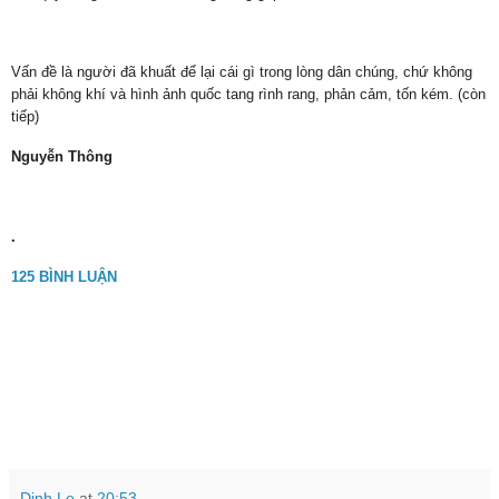
Vấn đề là người đã khuất để lại cái gì trong lòng dân chúng, chứ không
phải không khí và hình ảnh quốc tang rình rang, phản cảm, tốn kém. (còn
tiếp)
Nguyễn Thông
.
125 BÌNH LUẬN
Dinh Le
at
20:53