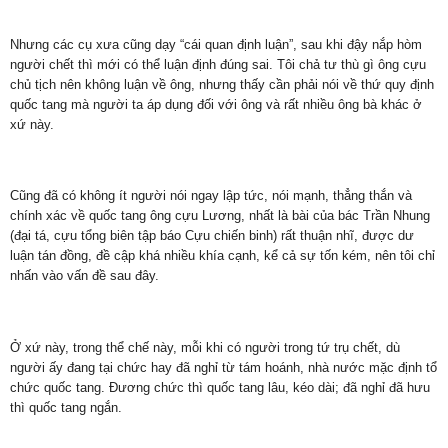
Nhưng các cụ xưa cũng dạy “cái quan định luận”, sau khi đậy nắp hòm
người chết thì mới có thể luận định đúng sai. Tôi chả tư thù gì ông cựu
chủ tịch nên không luận về ông, nhưng thấy cần phải nói về thứ quy định
quốc tang mà người ta áp dụng đối với ông và rất nhiều ông bà khác ở
xứ này.
Cũng đã có không ít người nói ngay lập tức, nói mạnh, thẳng thắn và
chính xác về quốc tang ông cựu Lương, nhất là bài của bác Trần Nhung
(đại tá, cựu tổng biên tập báo Cựu chiến binh) rất thuận nhĩ, được dư
luận tán đồng, đề cập khá nhiều khía cạnh, kể cả sự tốn kém, nên tôi chỉ
nhấn vào vấn đề sau đây.
Ở xứ này, trong thể chế này, mỗi khi có người trong tứ trụ chết, dù
người ấy đang tại chức hay đã nghỉ từ tám hoánh, nhà nước mặc định tổ
chức quốc tang. Đương chức thì quốc tang lâu, kéo dài; đã nghỉ đã hưu
thì quốc tang ngắn.