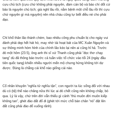
cựu chủ tịch (cựu chứ không phải nguyên, đám cán bộ và báo chí dốt cứ
bảo là nguyên chủ tịch; già nghỉ lâu rồi, nằm bệnh một chỗ lâu rồi thì cựu
chứ nguyên gì mà nguyên) nên nhà cháu cũng tự biết điều né cho phải
đạo.
Chỉ khổ thân lão thánh chém, bao nhiêu công phu chuẩn bị cho ngày vui
đành phải dẹp hết hát hò, may nhờ tài hoạt bát của MC Xuân Nguyên và
sự thông minh hóm hỉnh của chính lão kéo lại nên ai cũng hỉ hả. Trước
đó một hôm (23.5), ông anh thi sĩ xứ Thanh cũng phải “đọc thơ chạy
tang” dù đã thông báo trước cả tuần việc tổ chức vào tối 24 (ngày đầu
tiên quốc tang) khiến nhiều người mến mộ chưng hửng không tới dự
được. Đúng là chẳng cái khổ nào giống cái nào.
Cổ nhân khuyên “nghĩa tử nghĩa tận”, con người ta lúc sống đối với nhau
dù có (tệ) thế nào chăng nữa thì lúc ai đó chết cũng nên không chấp, bỏ
qua. Lý là vậy, chứ trên đời vẫn thiếu gì cảnh “thù muôn đời muôn kiếp
không tan”, ghét đào đất đổ đi (ghét tới mức chỗ bàn chân “nó” đặt lên
đất cũng phải đào đổ xuống rãnh).