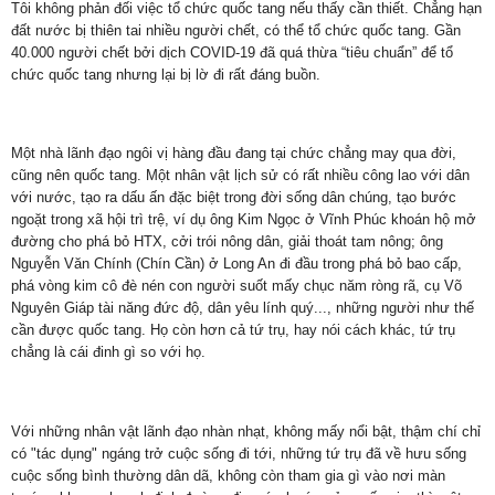
Tôi không phản đối việc tổ chức quốc tang nếu thấy cần thiết. Chẳng hạn
đất nước bị thiên tai nhiều người chết, có thể tổ chức quốc tang. Gần
40.000 người chết bởi dịch COVID-19 đã quá thừa “tiêu chuẩn” để tổ
chức quốc tang nhưng lại bị lờ đi rất đáng buồn.
Một nhà lãnh đạo ngôi vị hàng đầu đang tại chức chẳng may qua đời,
cũng nên quốc tang. Một nhân vật lịch sử có rất nhiều công lao với dân
với nước, tạo ra dấu ấn đặc biệt trong đời sống dân chúng, tạo bước
ngoặt trong xã hội trì trệ, ví dụ ông Kim Ngọc ở Vĩnh Phúc khoán hộ mở
đường cho phá bỏ HTX, cởi trói nông dân, giải thoát tam nông; ông
Nguyễn Văn Chính (Chín Cần) ở Long An đi đầu trong phá bỏ bao cấp,
phá vòng kim cô đè nén con người suốt mấy chục năm ròng rã, cụ Võ
Nguyên Giáp tài năng đức độ, dân yêu lính quý..., những người như thế
cần được quốc tang. Họ còn hơn cả tứ trụ, hay nói cách khác, tứ trụ
chẳng là cái đinh gì so với họ.
Với những nhân vật lãnh đạo nhàn nhạt, không mấy nổi bật, thậm chí chỉ
có "tác dụng" ngáng trở cuộc sống đi tới, những tứ trụ đã về hưu sống
cuộc sống bình thường dân dã, không còn tham gia gì vào nơi màn