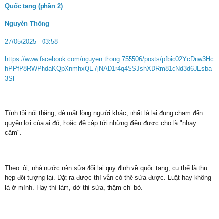
Quốc tang (phần 2)
Nguyễn Thông
27/05/2025
03:58
https://www.facebook.com/nguyen.thong.755506/posts/pfbid02YcDuw3Hc
hPPfP8RWPhdaKQpXnmhxQE7jNAD1r4q4SSJshXDRm81qNd3d6JEsba
3Sl
Tính tôi nói thẳng, dễ mất lòng người khác, nhất là lại đụng chạm đến
quyền lợi của ai đó, hoặc đề cập tới những điều được cho là "nhạy
cảm".
Theo tôi, nhà nước nên sửa đổi lại quy định về quốc tang, cụ thể là thu
hẹp đối tượng lại. Đặt ra được thì vẫn có thể sửa được. Luật hay không
là ở mình. Hay thì làm, dở thì sửa, thậm chí bỏ.