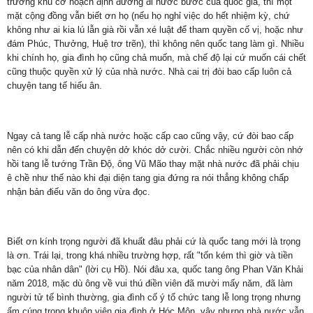
trướng khu cơ hoạch định đường đi nước bước của quốc gia, thì một
mặt cộng đồng vẫn biết ơn họ (nếu họ nghỉ việc do hết nhiệm kỳ, chứ
không như ai kia lú lẫn già rồi vẫn xé luật để tham quyền cố vị, hoặc như
đám Phúc, Thưởng, Huệ trơ trẽn), thì không nên quốc tang làm gì. Nhiều
khi chính họ, gia đình họ cũng chả muốn, mà chế độ lại cứ muốn cái chết
cũng thuộc quyền xử lý của nhà nước. Nhà cai trị đòi bao cấp luôn cả
chuyện tang tế hiếu ân.
Ngay cả tang lễ cấp nhà nước hoặc cấp cao cũng vậy, cứ đòi bao cấp
nên có khi dẫn đến chuyện dở khóc dở cười. Chắc nhiều người còn nhớ
hồi tang lễ tướng Trần Độ, ông Vũ Mão thay mặt nhà nước đã phải chịu
ê chề như thế nào khi đại diện tang gia đứng ra nói thẳng không chấp
nhận bản điếu văn do ông vừa đọc.
Biết ơn kính trọng người đã khuất đâu phải cứ là quốc tang mới là trọng
là ơn. Trái lại, trong khá nhiều trường hợp, rất "tốn kém thì giờ và tiền
bạc của nhân dân" (lời cụ Hồ). Nói đâu xa, quốc tang ông Phan Văn Khải
năm 2018, mặc dù ông về vui thú điền viên đã mười mấy năm, đã làm
người tử tế bình thường, gia đình cố ý tổ chức tang lễ long trọng nhưng
ấm cúng trong khuôn viên gia đình ở Hóc Môn, vậy nhưng nhà nước vẫn