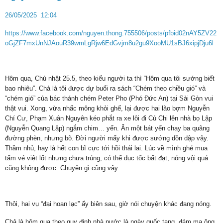
26/05/2025 12:04
https://www.facebook.com/nguyen.thong.755506/posts/pfbid02nAY5ZV22
oGjZF7mxUnNJAouR39wmLgRjw6EdGvjm8u2gu9XooMU1sBJ6xipjDju6l
Hôm qua, Chủ nhật 25.5, theo kiểu người ta thì “Hôm qua tôi sướng biết
bao nhiêu”. Chả là tôi được dự buổi ra sách “Chém theo chiều gió” và
“chém gió” của bác thánh chém Peter Pho (Phó Đức An) tại Sài Gòn vui
thật vui. Xong, vừa nhấc mông khỏi ghế, lại được hai lão bợm Nguyễn
Chí Cư, Phạm Xuân Nguyên kéo phắt ra xe lôi đi Củ Chi lên nhà bọ Lập
(Nguyễn Quang Lập) ngắm chim… yến. Ăn một bát yến chạy ba quãng
đường phèn, nhưng bõ. Đời người mấy khi được sướng dồn dập vậy.
Thầm nhủ, hay là hết con bĩ cực tới hồi thái lai. Lúc về mình ghé mua
tấm vé việt lốt nhưng chưa trúng, có thể dục tốc bất đạt, nóng vội quá
cũng không được. Chuyện gì cũng vậy.
Thôi, hai vụ “đại hoan lạc” ấy biên sau, giờ nói chuyện khác đang nóng.
Chả là hôm qua theo quy định nhà nước là ngày quốc tang, đám ma ông