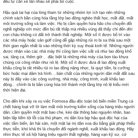
đều tự cắn xé lẫn nhau sẽ phải bỏ cuộc.
Hậu quả tai hại của lòng tham từ những nhóm lợi ích tạo nên những
chính sách bần cùng hóa tầng lớp lao động nghèo thất học, mất đất, mất
môi trường sống và làm việc. Họ bị cầm quyền hứa hão cho chuyển đổi
nghề nghiệp với mức đền bù rất thấp mà nhiều vùng đã thấy chỉ đến đời
con cháu không có đất trở thành thất nghiệp. Một số ít được bố trí vào
các nhà máy hoặc sân golf cũng dễ gặp những rủi ro bị sa thải sau một
thời gian ngắn nhất là vào những thời kỳ suy thoái kinh tế. Những người
được nhận vào các nhà máy thì cũng làm việc vất vả như lao động khổ
sai, tăng ca, thêm giờ… đặc biệt là những nhà máy của bọn tàu khựa
chúng coi công nhân như nô lệ. Một số ít được đưa đi lao động xuất
khẩu cũng bị rât nhiều rủi ro lao động nặng nhọc, bị quỵt tiền, bị cưỡng
bức hoặc mại dâm trá hình….bản chất của những người dân mất đất sau
này bị đẩy vào các công xưởng, nhà máy, công trình, xuất khẩu lao
động... chính là bị bần cùng hóa trở thành một tầng lớp nô lệ kiểu mới
thời hiện đại.
Cho đến khi xảy ra vụ việc Formosa đầu độc toàn bô biển miền Trung cá
chết hàng loạt vỡ lở làm mất môi trường kiếm sống của hàng triệu người
dân, cầm quyền một mặt bao che, kéo dài thông báo nguyên nhân, bao
biện lấp liếm tội lỗi của thủ phạm, mị dân lừa bịp hậu quả độc hại của
việc tắm biển, ăn hải sản, một mặt lại mị dân xoa dịu bằng giải pháp thiếu
thực tiễn, khó khả thi là chuyển đổi ngành nghề, xuất khẩu lao động. Hãy
nhìn thực tế xã hội hàng triệu người thất nghiệp, hàng vạn kỹ sư, cử