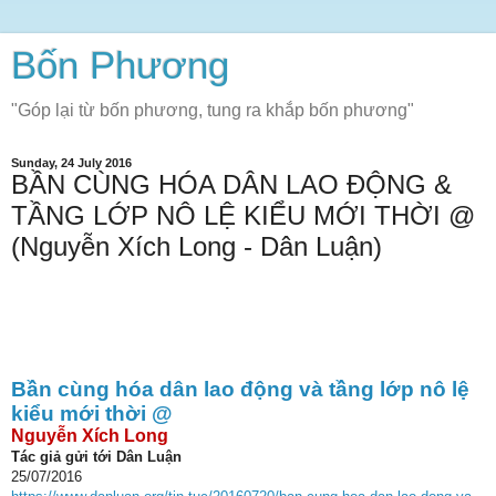
Bốn Phương
"Góp lại từ bốn phương, tung ra khắp bốn phương"
Sunday, 24 July 2016
BẦN CÙNG HÓA DÂN LAO ĐỘNG &
TẦNG LỚP NÔ LỆ KIỂU MỚI THỜI @
(Nguyễn Xích Long - Dân Luận)
Bần cùng hóa dân lao động và tầng lớp nô lệ
kiểu mới thời @
Nguyễn Xích Long
Tác giả gửi tới Dân Luận
25/07/2016