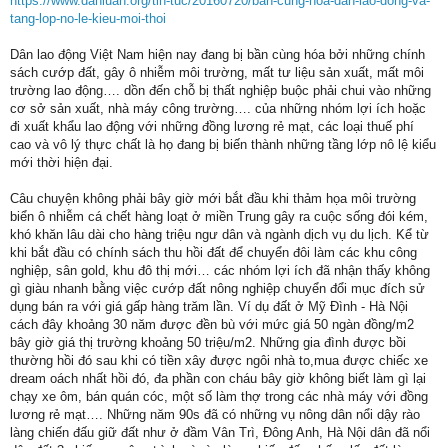
https://www.danluan.org/tin-tuc/20160720/ban-cung-hoa-dan-lao-dong-va-
tang-lop-no-le-kieu-moi-thoi
Dân lao động Việt Nam hiện nay đang bị bần cùng hóa bởi những chính
sách cướp đất, gây ô nhiễm môi trường, mất tư liệu sản xuất, mất môi
trường lao động…. dồn đến chỗ bị thất nghiệp buộc phải chui vào những
cơ sở sản xuất, nhà máy công trường…. của những nhóm lợi ích hoặc
đi xuất khẩu lao động với những đồng lương rẻ mạt, các loại thuế phí
cao và vô lý thực chất là họ đang bị biến thành những tầng lớp nô lệ kiểu
mới thời hiện đại.
Câu chuyện không phải bây giờ mới bắt đầu khi thảm họa môi trường
biển ô nhiễm cá chết hàng loạt ở miền Trung gây ra cuộc sống đói kém,
khó khăn lâu dài cho hàng triệu ngư dân và ngành dịch vụ du lịch. Kể từ
khi bắt đầu có chính sách thu hồi đất để chuyển đôi làm các khu công
nghiệp, sân gold, khu đô thị mới… các nhóm lợi ích đã nhận thấy không
gì giàu nhanh bằng việc cướp đất nông nghiệp chuyển đổi mục đích sử
dụng bán ra với giá gấp hàng trăm lần. Ví dụ đất ở Mỹ Đình - Hà Nội
cách đây khoảng 30 năm được đền bù với mức giá 50 ngàn đồng/m2
bây giờ giá thị trường khoảng 50 triệu/m2. Những gia đình được bồi
thường hồi đó sau khi có tiền xây được ngôi nhà to,mua được chiếc xe
dream oách nhất hồi đó, đa phần con cháu bây giờ không biết làm gì lại
chạy xe ôm, bán quán cóc, một số làm thợ trong các nhà máy với đồng
lương rẻ mạt…. Những năm 90s đã có những vụ nông dân nổi dậy rào
làng chiến đấu giữ đất như ở đầm Vân Trì, Đông Anh, Hà Nội dân đã nổi