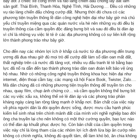
dậy đốt 3 chiếc xe công trình và rào làng chiến đấu chống lấy đất làm
sân golf. Thái Bình, Thanh Hóa, Nghệ Tĩnh, Hải Dương…. Đều có những
vụ rào làng chiến đấu chông cướp đất. Nhưng thời đó chưa có các
phương tiện truyền thông lề dân công nghệ hiện đại như bây giờ mà chủ
yếu chỉ truyền miệng qua các quán nước vỉa hè nên những vụ đó đều bị
truyền thông của cầm quyền độc đảng bưng bít và sau đó đều bị đàn áp
vì chỉ là những vụ việc lẻ tẻ ở các địa phương không có sự liên kết rộng
lớn thành phong trào như bây giờ.
Cho đến nay các nhóm lợi ích ở khắp cả nước từ địa phương đến trung
ương đã đua nhau giở đủ mọi trò để cướp đất làm số dân oan mất đất,
thất nghiệp trên cả nước đã tăng vọt, nhiều vụ đấu tranh lẻ tẻ bằng bạo
lực đã nổ ra dẫn đến tạo thành phong trào dân oan đoàn kết bảo vệ ủng
hộ nhau. Nhờ có những công nghệ truyền thông khoa học hiện đại như
internet, điện thoại cầm tay, các mạng xã hội Face Book, Twister, Zalo….
Mà dân chúng đã có những phương tiện truyền thông để truyền tin cho
nhau, quay film, chụp ảnh chứng cứ... và cầm quyền không thể bưng bít
các vụ việc xấu xa, không thể xé lẻ đàn áp và các phong trào phản
kháng ngày càng lan rộng tăng mạnh ở khắp nơi. Bản chất của việc này
về phía người dân là đòi quyền được sống, được mưu cầu hạnh phúc
kiếm kế sinh nhai trên chính mảnh đất của mình với nghề nghiệp bao đời
ông cha truyền lại cho nên không có một thứ cường quyền, bạo lực nào
có thể đàn áp khuất phục được họ. Còn bản chất của cầm quyền trong
việc này chỉ là lòng tham của các nhóm lợi ích định lừa bịp ăn cướp nên
không có chính nghĩa, không đủ quyết tâm, dễ làm khó bỏ, ăn chia không