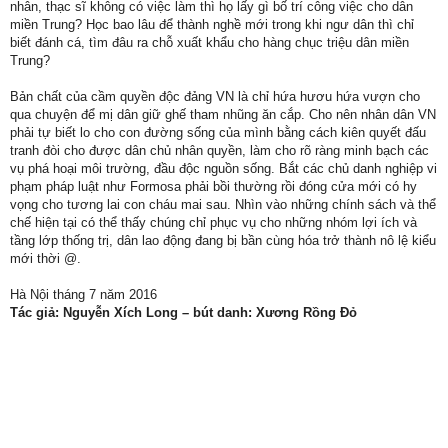
nhân, thạc sĩ không có việc làm thì họ lấy gì bố trí công việc cho dân
miền Trung? Học bao lâu để thành nghề mới trong khi ngư dân thì chỉ
biết đánh cá, tìm đâu ra chỗ xuất khẩu cho hàng chục triệu dân miền
Trung?
Bản chất của cầm quyền độc đảng VN là chỉ hứa hươu hứa vượn cho
qua chuyện để mị dân giữ ghế tham nhũng ăn cắp. Cho nên nhân dân VN
phải tự biết lo cho con đường sống của mình bằng cách kiên quyết đấu
tranh đòi cho được dân chủ nhân quyền, làm cho rõ ràng minh bạch các
vụ phá hoại môi trường, đầu độc nguồn sống. Bắt các chủ danh nghiệp vi
phạm pháp luật như Formosa phải bồi thường rồi đóng cửa mới có hy
vọng cho tương lai con cháu mai sau. Nhìn vào những chính sách và thể
chế hiện tại có thể thấy chúng chỉ phục vụ cho những nhóm lợi ích và
tầng lớp thống trị, dân lao động đang bị bần cùng hóa trở thành nô lệ kiểu
mới thời @.
Hà Nội tháng 7 năm 2016
Tác giả: Nguyễn Xích Long – bút danh: Xương Rồng Đỏ